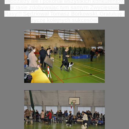
Młodzieży ale i pokonał wszystkich konkurentów
w rasie zdobywając tym samym Zwycięstwo
Rasy!!! Sędziował Tomasz Borkowski. Gratuluję i
życzę kolejnych sukcesów.