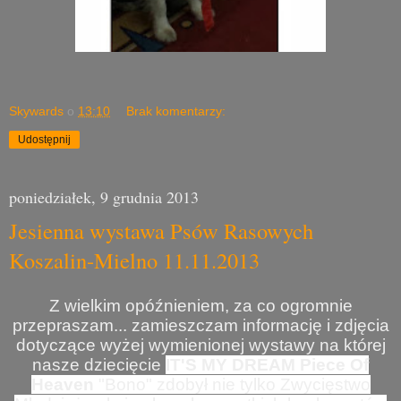
Skywards
o
13:10
Brak komentarzy:
Udostępnij
poniedziałek, 9 grudnia 2013
Jesienna wystawa Psów Rasowych
Koszalin-Mielno 11.11.2013
Z wielkim opóźnieniem, za co ogromnie
przepraszam... zamieszczam informację i zdjęcia
dotyczące wyżej wymienionej wystawy na której
nasze dziecięcie
IT'S MY DREAM Piece Of
Heaven
"Bono" zdobył nie tylko Zwycięstwo